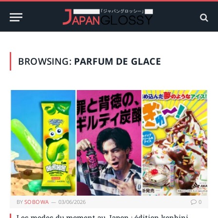
BROWSING:
PARFUM DE GLACE
BY
SOBOWA
03/06/2026
0
Les modes du moment au Japon : édition konbini