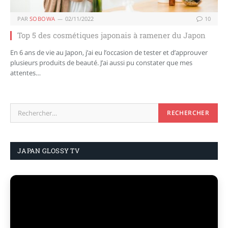
PAR
SOBOWA
02/11/2022
10
Top 5 des cosmétiques japonais à ramener du Japon
En 6 ans de vie au Japon, j’ai eu l’occasion de tester et d’approuver
plusieurs produits de beauté. J’ai aussi pu constater que mes
attentes…
JAPAN GLOSSY TV