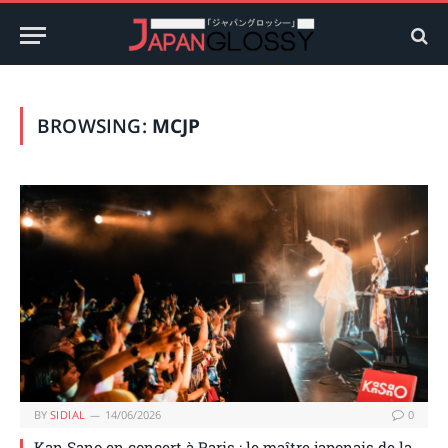
BROWSING:
MCJP
BY
SIDIAL
14/06/2026
0
Kan Sano en concert à Paris : le maître japonais de la