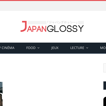
 / CINÉMA
FOOD
JEUX
LECTURE
MO