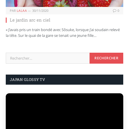
PAR
LALAA
30/11/2020
0
Le jardin arc en ciel
« J’avais pris un train bondé avec Sôsuke, lorsque j’ai soudain relevé
la tête. Sur le quai de la gare se tenait une jeune fille…
JAPAN GLOSSY TV