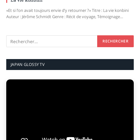
«Et si l’on avait toujours envie d’y retourner ?» Titre : La vie konbini
Auteur : Jérôme Schmidt Genre : Récit de voyage, Témoignage…
JAPAN GLOSSY TV