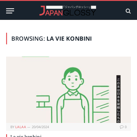
BROWSING:
LA VIE KONBINI
BY
LALAA
20/04/2024
0
La vie konbini