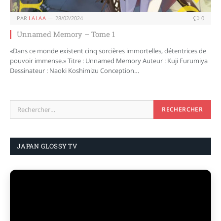
PAR
LALAA
28/02/2024
0
Unnamed Memory – Tome 1
«Dans ce monde existent cinq sorcières immortelles, détentrices de
pouvoir immense.» Titre : Unnamed Memory Auteur : Kuji Furumiya
Dessinateur : Naoki Koshimizu Conception…
JAPAN GLOSSY TV