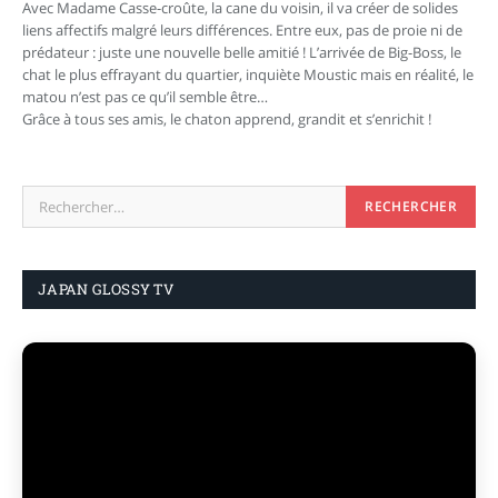
Avec Madame Casse-croûte, la cane du voisin, il va créer de solides
liens affectifs malgré leurs différences. Entre eux, pas de proie ni de
prédateur : juste une nouvelle belle amitié ! L’arrivée de Big­-Boss, le
chat le plus effrayant du quartier, inquiète Moustic mais en réalité, le
matou n’est pas ce qu’il semble être…
Grâce à tous ses amis, le chaton apprend, grandit et s’enrichit !
JAPAN GLOSSY TV