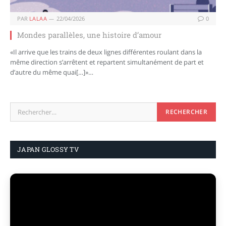
PAR
LALAA
22/04/2026
0
Mondes parallèles, une histoire d’amour
«Il arrive que les trains de deux lignes différentes roulant dans la
même direction s’arrêtent et repartent simultanément de part et
d’autre du même quai[…]»…
JAPAN GLOSSY TV