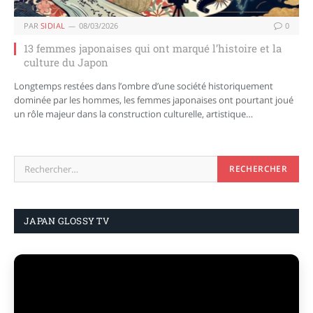
PAR
SIDIAL
08/03/2026
0
13 femmes japonaises qui ont marqué l’histoire et la
culture du Japon
Longtemps restées dans l’ombre d’une société historiquement
dominée par les hommes, les femmes japonaises ont pourtant joué
un rôle majeur dans la construction culturelle, artistique…
JAPAN GLOSSY TV