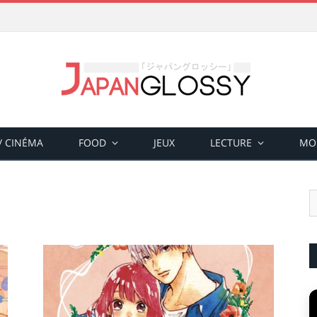
 / CINÉMA
FOOD
JEUX
LECTURE
MO