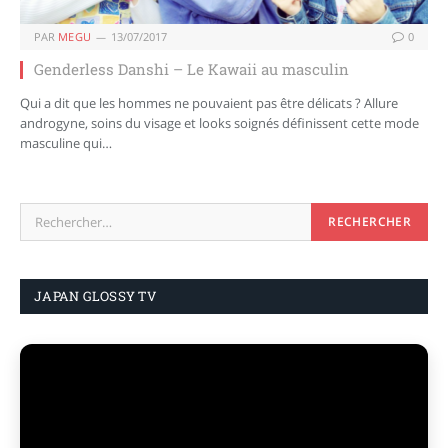
PAR
MEGU
13/07/2017
0
Genderless Danshi – Le Kawaii au masculin
Qui a dit que les hommes ne pouvaient pas être délicats ? Allure
androgyne, soins du visage et looks soignés définissent cette mode
masculine qui…
JAPAN GLOSSY TV