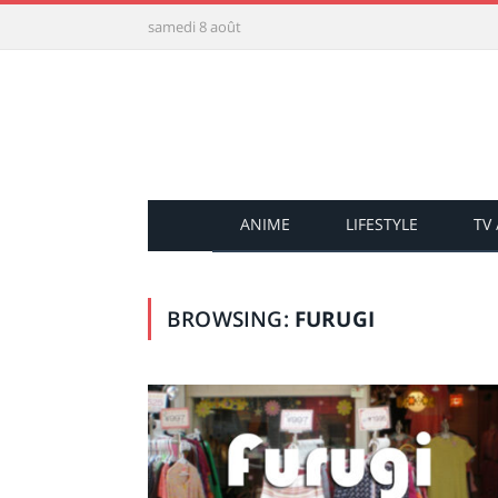
samedi 8 août
ANIME
LIFESTYLE
TV
BROWSING:
FURUGI