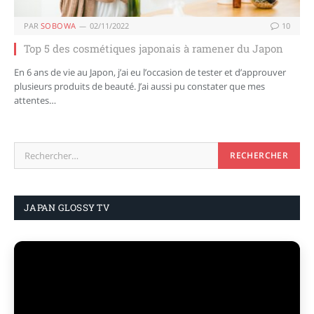
PAR
SOBOWA
02/11/2022
10
Top 5 des cosmétiques japonais à ramener du Japon
En 6 ans de vie au Japon, j’ai eu l’occasion de tester et d’approuver
plusieurs produits de beauté. J’ai aussi pu constater que mes
attentes…
JAPAN GLOSSY TV