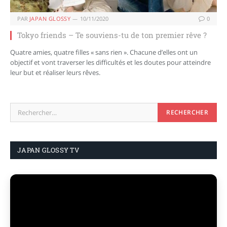
PAR
JAPAN GLOSSY
10/11/2020
0
Tokyo friends – Te souviens-tu de ton premier rêve ?
Quatre amies, quatre filles « sans rien ». Chacune d’elles ont un
objectif et vont traverser les difficultés et les doutes pour atteindre
leur but et réaliser leurs rêves.
JAPAN GLOSSY TV