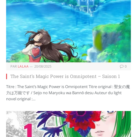
PAR
LALAA
20/08/2025
0
The Saint’s Magic Power is Omnipotent – Saison 1
Titre : The Saint’s Magic Power is Omnipotent Titre original : 聖女の魔
力は万能です / Seijo no Maryoku wa Bannō desu Auteur du light
novel original :…