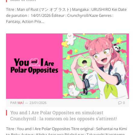
Titre : Man of Rust (マン オブ ラスト) Mangaka : URUSHIRO Kei Date
de parution : 14/01/2026 Éditeur : Crunchyroll/Kaze Genres :
Fantasy, Action Prix…
PAR
MAÏ
23/01/2026
0
You and I Are Polar Opposites en simulcast
Crunchyroll : la romcom où les opposés s’attirent!
Titre : You and I Are Polar Opposites Titre original : Seihantai na Kimi
to Boku Auteur : Kōcha Agasawa Réalisé par : Takayoshi Nagatomo…