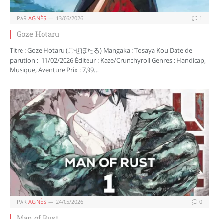
PAR
AGNÈS
13/06/2026
1
Goze Hotaru
Titre : Goze Hotaru (ごぜほたる) Mangaka : Tosaya Kou Date de
parution : 11/02/2026 Éditeur : Kaze/Crunchyroll Genres : Handicap,
Musique, Aventure Prix : 7,99…
PAR
AGNÈS
24/05/2026
0
Man of Rust