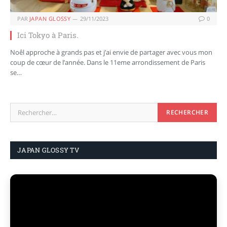
PAR
JAPAN GLOSSY
29/11/2023
0
Ici Tokyo à Paris.
Noêl approche à grands pas et j’ai envie de partager avec vous mon
coup de cœur de l’année. Dans le 11eme arrondissement de Paris
se…
JAPAN GLOSSY TV