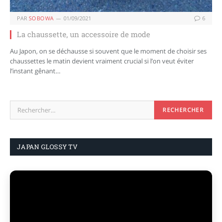
PAR
SOBOWA
01/09/2021
6
La chaussette, un accessoire de mode
Au Japon, on se déchausse si souvent que le moment de choisir ses
chaussettes le matin devient vraiment crucial si l’on veut éviter
l’instant gênant…
JAPAN GLOSSY TV