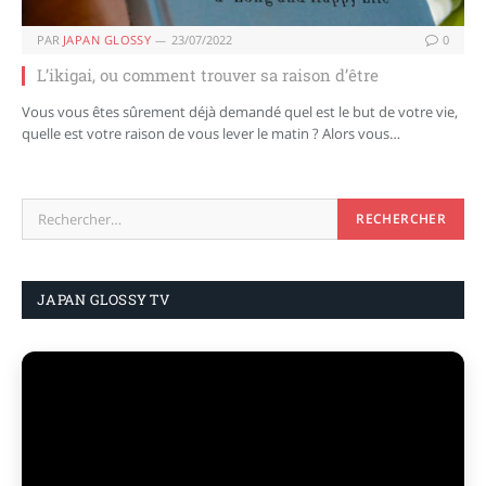
PAR
JAPAN GLOSSY
23/07/2022
0
L’ikigai, ou comment trouver sa raison d’être
Vous vous êtes sûrement déjà demandé quel est le but de votre vie,
quelle est votre raison de vous lever le matin ? Alors vous…
JAPAN GLOSSY TV