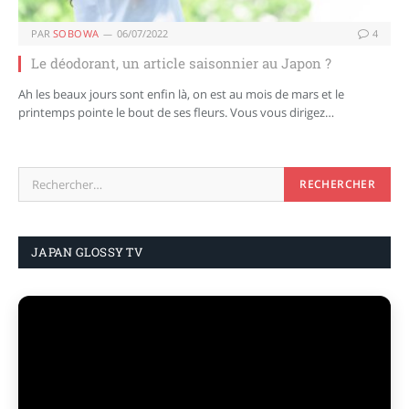
PAR
SOBOWA
06/07/2022
4
Le déodorant, un article saisonnier au Japon ?
Ah les beaux jours sont enfin là, on est au mois de mars et le
printemps pointe le bout de ses fleurs. Vous vous dirigez…
JAPAN GLOSSY TV