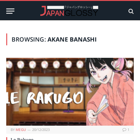
BROWSING:
AKANE BANASHI
BY
MEGU
20/12/2023
1
Le Rakugo