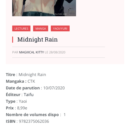
LECTURES
MANGA
YAOI/YURI
Midnight Rain
PAR
MAGIIICAL KITTY
LE
28/08/2020
Titre
: Midnight Rain
Mangaka :
CTK
Date de parution
: 10/07/2020
Éditeur
:
Taifu
Type
: Yaoi
Prix
: 8,99e
Nombre de volumes dispo
: 1
ISBN
: 9782375062036