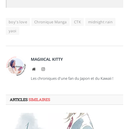
8
boy's love
Chronique Manga
CTK
midnight rain
yaoi
MAGIIICAL KITTY
Site
Instagram
web
Les chroniques d'une fan du Japon et du Kawaii !
ARTICLES
SIMILAIRES