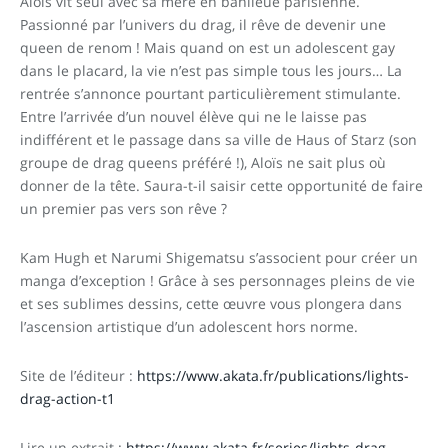
Aloïs vit seul avec sa mère en banlieue parisienne.
Passionné par l’univers du drag, il rêve de devenir une
queen de renom ! Mais quand on est un adolescent gay
dans le placard, la vie n’est pas simple tous les jours… La
rentrée s’annonce pourtant particulièrement stimulante.
Entre l’arrivée d’un nouvel élève qui ne le laisse pas
indifférent et le passage dans sa ville de Haus of Starz (son
groupe de drag queens préféré !), Aloïs ne sait plus où
donner de la tête. Saura-t-il saisir cette opportunité de faire
un premier pas vers son rêve ?
Kam Hugh et Narumi Shigematsu s’associent pour créer un
manga d’exception ! Grâce à ses personnages pleins de vie
et ses sublimes dessins, cette œuvre vous plongera dans
l’ascension artistique d’un adolescent hors norme.
Site de l’éditeur :
https://www.akata.fr/publications/lights-
drag-action-t1
Lire un extrait :
https://www.akata.fr/series/lights-drag-