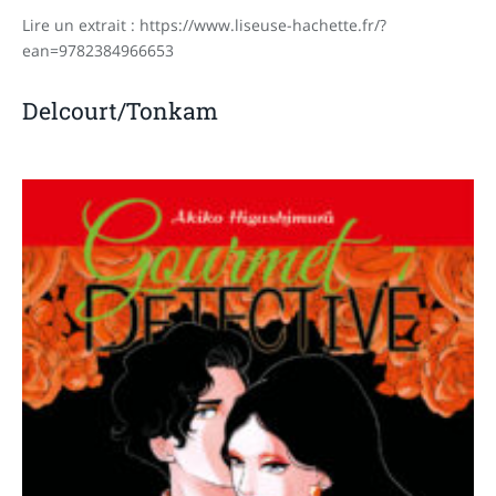
Lire un extrait : https://www.liseuse-hachette.fr/?
ean=9782384966653
Delcourt/Tonkam