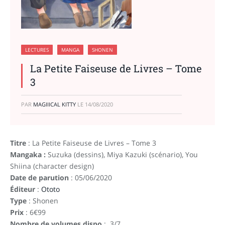
LECTURES
MANGA
SHONEN
La Petite Faiseuse de Livres – Tome
3
PAR
MAGIIICAL KITTY
LE
14/08/2020
Titre
: La Petite Faiseuse de Livres – Tome 3
Mangaka :
Suzuka (dessins), Miya Kazuki (scénario), You
Shiina (character design)
Date de parution
: 05/06/2020
Éditeur
:
Ototo
Type
: Shonen
Prix
: 6€99
Nombre de volumes dispo
: 3/7