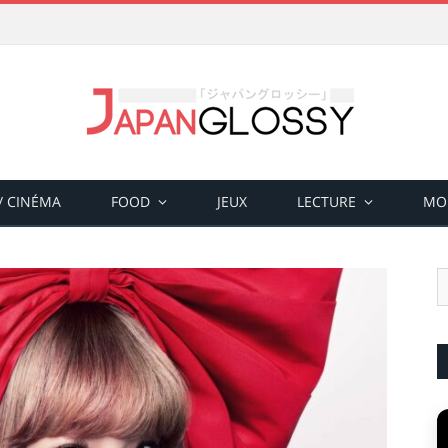
 / CINÉMA
FOOD
JEUX
LECTURE
MO