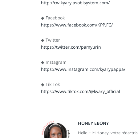
http://cw.kyary.asobisystem.com/
◆ Facebook
https://www.facebook.com/KPP.FC/
◆ Twitter
https://twitter.com/pamyurin
◆ Instagram
https://www.instagram.com/kyarypappa/
◆
Tik Tok
https://www.tiktok.com/@kyary_official
HONEY EBONY
Hello ~ Ici Honey, votre rédactri