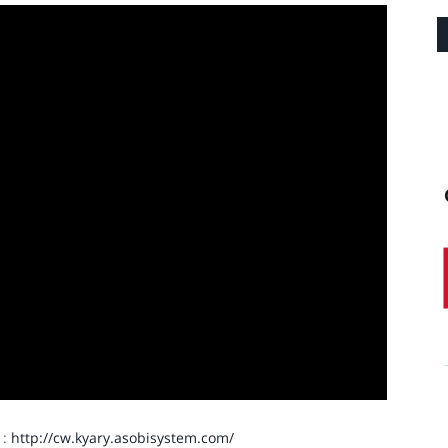
 :
http://cw.kyary.asobisystem.com/