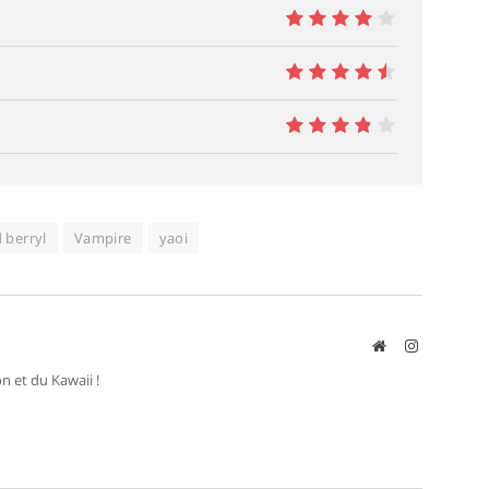
7
8
9
7.5
 berryl
Vampire
yaoi
Site
Instagram
web
n et du Kawaii !