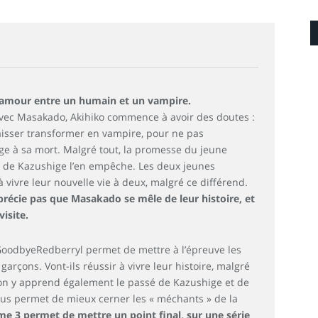
 d’amour entre un humain et un vampire.
vec Masakado, Akihiko commence à avoir des doutes :
laisser transformer en vampire, pour ne pas
e à sa mort. Malgré tout, la promesse du jeune
es de Kazushige l’en empêche. Les deux jeunes
vivre leur nouvelle vie à deux, malgré ce différend.
récie pas que Masakado se mêle de leur histoire, et
visite.
oodbyeRedberryl permet de mettre à l’épreuve les
arçons. Vont-ils réussir à vivre leur histoire, malgré
L’on y apprend également le passé de Kazushige et de
us permet de mieux cerner les « méchants » de la
ome 3 permet de mettre un point final, sur une série