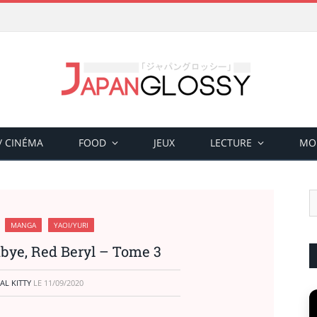
 / CINÉMA
FOOD
JEUX
LECTURE
MO
MANGA
YAOI/YURI
bye, Red Beryl – Tome 3
AL KITTY
LE
11/09/2020