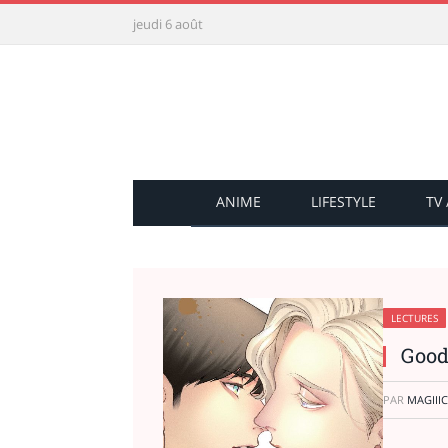
jeudi 6 août
ANIME
LIFESTYLE
TV
LECTURES
Good
PAR
MAGIIIC