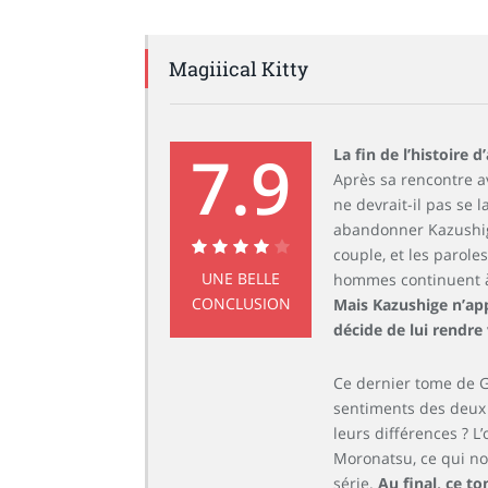
Magiiical Kitty
7.9
La fin de l’histoire
Après sa rencontre a
ne devrait-il pas se 
abandonner Kazushig
couple, et les parol
7.9
UNE BELLE
hommes continuent à 
CONCLUSION
Mais Kazushige n’app
décide de lui rendre 
Ce dernier tome de G
sentiments des deux g
leurs différences ? 
Moronatsu, ce qui no
série.
Au final, ce t