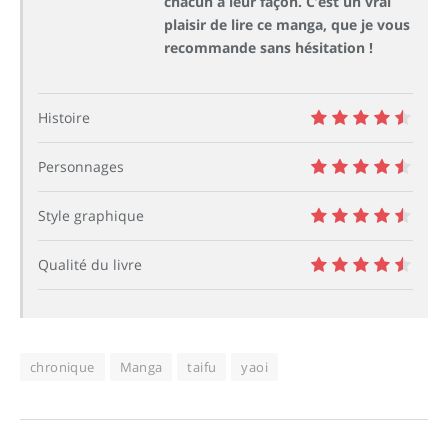
chacun à leur façon. C’est un vrai
plaisir de lire ce manga, que je vous
recommande sans hésitation !
Histoire
9
Personnages
9
Style graphique
9
Qualité du livre
9
chronique
Manga
taifu
yaoi