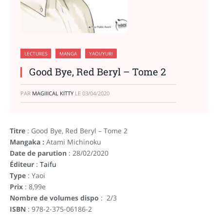
LECTURES
MANGA
YAOI/YURI
Good Bye, Red Beryl – Tome 2
PAR
MAGIIICAL KITTY
LE
03/04/2020
Titre
: Good Bye, Red Beryl – Tome 2
Mangaka :
Atami Michinoku
Date de parution
: 28/02/2020
Éditeur
:
Taifu
Type
: Yaoi
Prix
: 8,99e
Nombre de volumes dispo
: 2/3
ISBN
: 978-2-375-06186-2