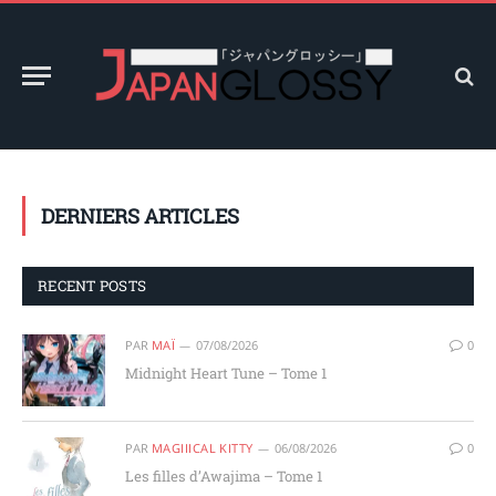
DERNIERS ARTICLES
RECENT POSTS
PAR
MAÏ
07/08/2026
0
Midnight Heart Tune – Tome 1
PAR
MAGIIICAL KITTY
06/08/2026
0
Les filles d’Awajima – Tome 1