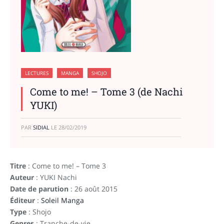
LECTURES
MANGA
SHOJO
Come to me! – Tome 3 (de Nachi
YUKI)
PAR
SIDIAL
LE
28/02/2019
Titre
: Come to me! – Tome 3
Auteur
: YUKI Nachi
Date de parution
: 26 août 2015
Éditeur
:
Soleil Manga
Type
: Shojo
Genres
: Tranche-de-vie