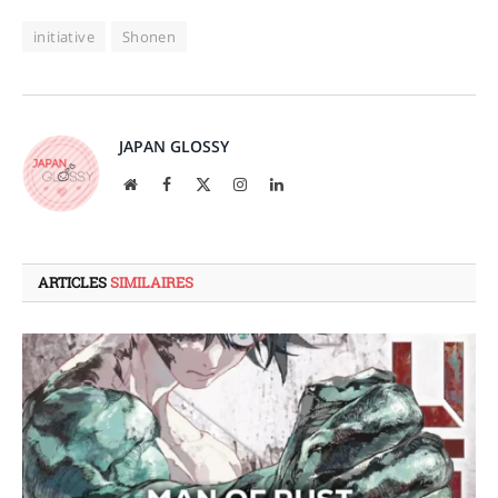
initiative
Shonen
JAPAN GLOSSY
Site
Facebook
X
Instagram
LinkedIn
web
(Twitter)
ARTICLES
SIMILAIRES