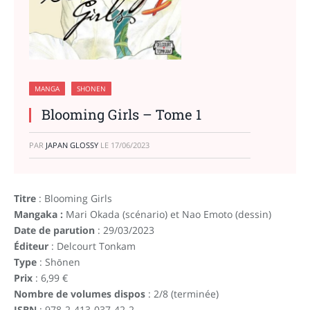
MANGA
SHONEN
Blooming Girls – Tome 1
PAR
JAPAN GLOSSY
LE
17/06/2023
Titre
: Blooming Girls
Mangaka :
Mari Okada (scénario) et Nao Emoto (dessin)
Date de parution
: 29/03/2023
Éditeur
: Delcourt Tonkam
Type
: Shōnen
Prix
: 6,99 €
Nombre de volumes dispos
: 2/8 (terminée)
ISBN
: 978-2-413-037-42-2