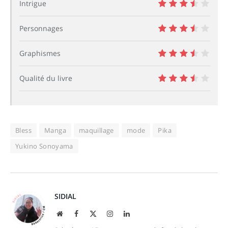
Intrigue
7
Personnages
7
Graphismes
7
Qualité du livre
7
Bless
Manga
maquillage
mode
Pika
Yukino Sonoyama
SIDIAL
Site
Facebook
X
Instagram
LinkedIn
web
(Twitter)