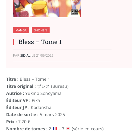
MANGA
SHONEN
Bless – Tome 1
PAR
SIDIAL
LE
21/06/2025
Titre :
Bless – Tome 1
Titre original :
ブレス (Buresu)
Autrice :
Yukino Sonoyama
Éditeur VF :
Pika
Éditeur JP :
Kodansha
Date de sortie :
5 mars 2025
Prix :
7,20 €
Nombre de tomes
: 2
– 7
(série en cours)