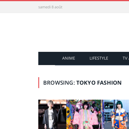
samedi 8 août
ANIME
LIFESTYLE
TV
BROWSING:
TOKYO FASHION