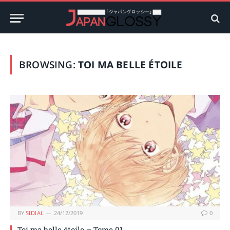
BROWSING:
TOI MA BELLE ÉTOILE
BY
SIDIAL
24/12/2019
0
Toi ma belle étoile – Tome 01