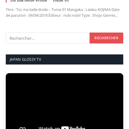
Titre : Toi, ma belle étoile – Tome 01 Mangaka : Lalako KOJIMA Date
de parution : 04/04/2018 Éditeur : nobi nobi! Type : Shojo Genres…
JAPAN GLOSSY TV