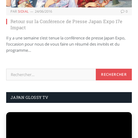
PAR
SIDIAL
24/06/2016
0
Retour sur la Conférence de Presse Japan Expo 17e
Impact
Il y a une semaine s’est tenue la conférence de presse Japan Expo,
l’occasion pour nous de vous faire un résumé des invités et du
programme…
JAPAN GLOSSY TV