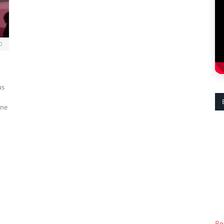
0
us
ène
Re