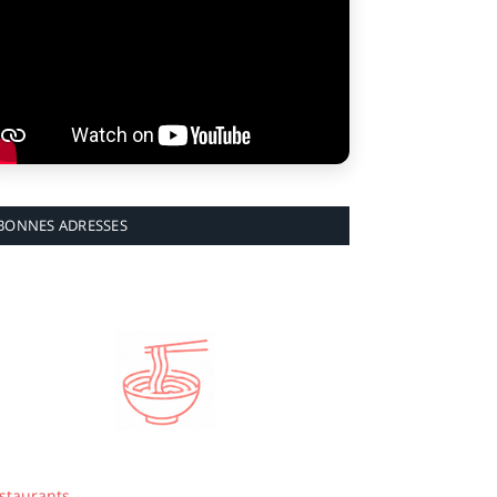
BONNES ADRESSES
staurants