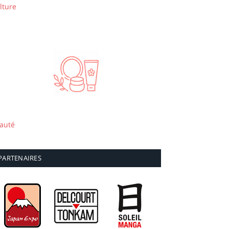
lture
auté
PARTENAIRES