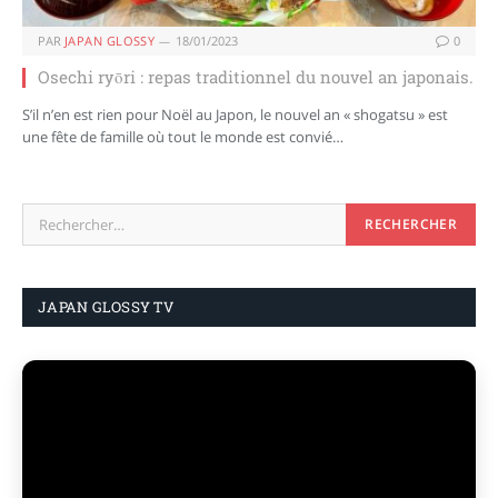
PAR
JAPAN GLOSSY
18/01/2023
0
Osechi ryōri : repas traditionnel du nouvel an japonais.
S’il n’en est rien pour Noël au Japon, le nouvel an « shogatsu » est
une fête de famille où tout le monde est convié…
JAPAN GLOSSY TV