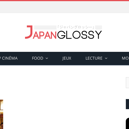
 / CINÉMA
FOOD
JEUX
LECTURE
MO