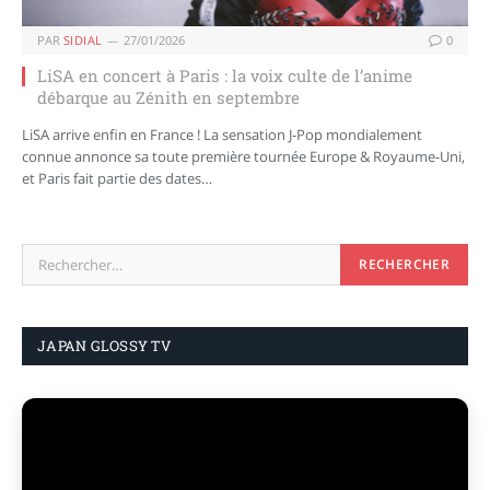
PAR
SIDIAL
27/01/2026
0
LiSA en concert à Paris : la voix culte de l’anime
débarque au Zénith en septembre
LiSA arrive enfin en France ! La sensation J-Pop mondialement
connue annonce sa toute première tournée Europe & Royaume-Uni,
et Paris fait partie des dates…
JAPAN GLOSSY TV