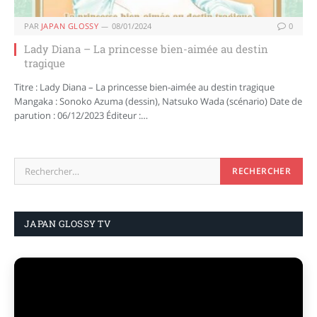
PAR
JAPAN GLOSSY
08/01/2024
0
Lady Diana – La princesse bien-aimée au destin
tragique
Titre : Lady Diana – La princesse bien-aimée au destin tragique
Mangaka : Sonoko Azuma (dessin), Natsuko Wada (scénario) Date de
parution : 06/12/2023 Éditeur :…
JAPAN GLOSSY TV