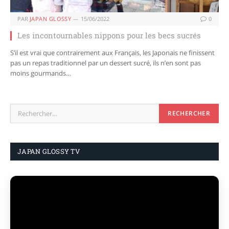
PAR
JAPAN GLOSSY
15/06/2022
0
Les incontournables nippons pour les becs sucrés
S’il est vrai que contrairement aux Français, les Japonais ne finissent
pas un repas traditionnel par un dessert sucré, ils n’en sont pas
moins gourmands…
JAPAN GLOSSY TV