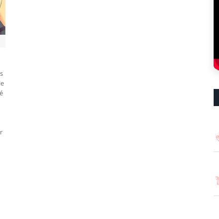
’s
le
é
r