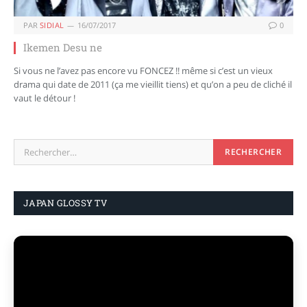
PAR
SIDIAL
16/07/2017
0
Ikemen Desu ne
Si vous ne l’avez pas encore vu FONCEZ !! même si c’est un vieux
drama qui date de 2011 (ça me vieillit tiens) et qu’on a peu de cliché il
vaut le détour !
JAPAN GLOSSY TV