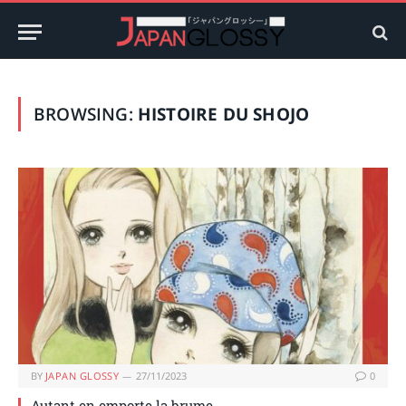
BROWSING:
HISTOIRE DU SHOJO
BY
JAPAN GLOSSY
27/11/2023
0
Autant en emporte la brume