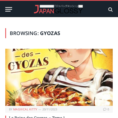
BROWSING:
GYOZAS
BY
MAGIIICAL KITTY
20/11/2023
0
La Reine des Gyozas – Tome 1