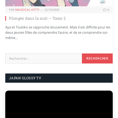
PAR
MAGIIICAL KITTY
25/10/2020
0
Plongée dans la nuit – Tome 2
Aya et Tsukiko se rapproche doucement. Mais il est difficile pour les
deux jeunes filles de comprendre l’autre, et de se comprendre soi-
même…
JAPAN GLOSSY TV