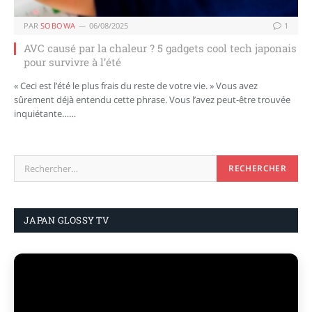
PAR
SOBOWA
06/08/2025
1
AVC causé par la chaleur ? 5 gadgets cool tech japonais
pour survivre à l’été
« Ceci est l’été le plus frais du reste de votre vie. » Vous avez
sûrement déjà entendu cette phrase. Vous l’avez peut-être trouvée
inquiétante……
JAPAN GLOSSY TV