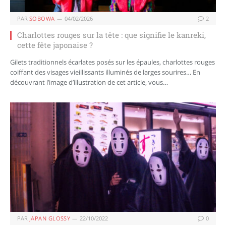
PAR
SOBOWA
04/02/2026
2
Charlottes rouges sur la tête : que signifie le kanreki,
cette fête japonaise ?
Gilets traditionnels écarlates posés sur les épaules, charlottes rouges
coiffant des visages vieillissants illuminés de larges sourires… En
découvrant l’image d’illustration de cet article, vous…
PAR
JAPAN GLOSSY
22/10/2022
0