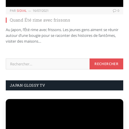
PAR
SIDIAL
16/07/2021
0
Quand Été rime avec frissons
Au Japon, l’Été rime avec frissons. Les jeunes gens aiment se réunir
autour d’une bougie pour se raconter des histoires de fantômes,
visiter des maisons…
JAPAN GLOSSY TV