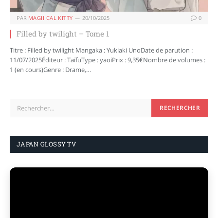
PAR
MAGIIICAL KITTY
20/10/2025
0
Filled by twilight – Tome 1
Titre : Filled by twilight Mangaka : Yukiaki UnoDate de parution :
11/07/2025Éditeur : TaïfuType : yaoiPrix : 9,35€Nombre de volumes :
1 (en cours)Genre : Drame,…
JAPAN GLOSSY TV