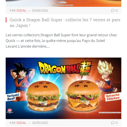
PAR
SIDIAL
03/04/2026
0
Quick x Dragon Ball Super : collecte les 7 verres et pars
au Japon !
Les verres collectors Dragon Ball Super font leur grand retour chez
Quick — et cette fois, la quête mène jusqu’au Pays du Soleil
Levant.L’année dernière,…
PAR
SIDIAL
26/05/2025
0